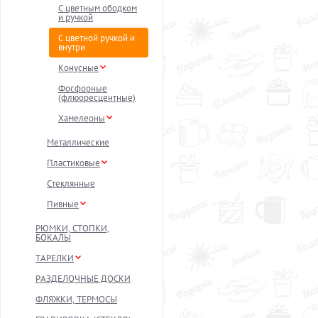
С цветным ободком
и ручкой
С цветной ручкой и
внутри
Конусные
Фосфорные
(флюоресцентные)
Хамелеоны
Металлические
Пластиковые
Стеклянные
Пивные
РЮМКИ, СТОПКИ,
БОКАЛЫ
ТАРЕЛКИ
РАЗДЕЛОЧНЫЕ ДОСКИ
ФЛЯЖКИ, ТЕРМОСЫ